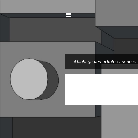
Affichage des articles associés
A
r
t
i
c
l
e
s