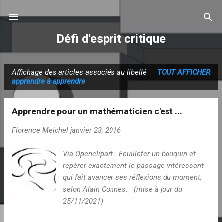
Accéder au contenu principal
Défi d'esprit critique
Affichage des articles associés au libellé
TOUT AFFICHER
A
apprendre à apprendre
r
t
Apprendre pour un mathématicien c'est ...
i
c
Florence Meichel
janvier 23, 2016
l
Via Openclipart Feuilleter un bouquin et
e
repérer exactement le passage intéressant
s
qui fait avancer ses réflexions du moment,
selon Alain Connes. (mise à jour du
25/11/2021)