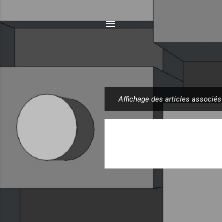
Affichage des articles associés
A
r
t
i
c
l
e
s