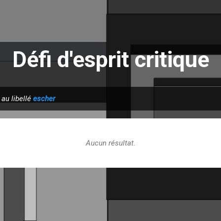
Accéder au contenu principal
Défi d'esprit critique
 au libellé
escher
Aucun résultat.