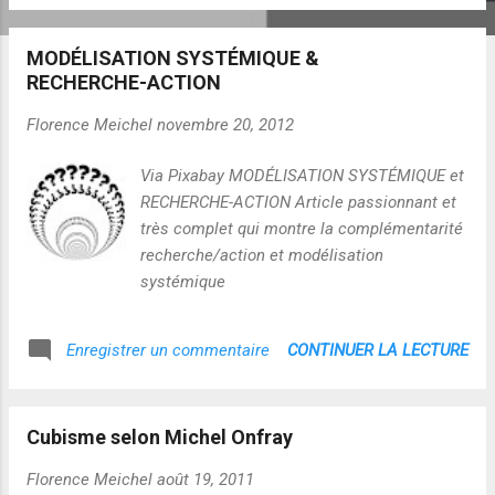
docte ignorance chez les experts et
spécialistes, prétendant éclairer les
MODÉLISATION SYSTÉMIQUE &
responsables politiques et sociaux...la
RECHERCHE-ACTION
réforme de la connaissance et de la pensée
est un préliminaire, nécessaire et non
Florence Meichel
novembre 20, 2012
suffisant, à toute régénération et rénovation
politiques, à toute nouvelle voie pour
Via Pixabay MODÉLISATION SYSTÉMIQUE et
affronter les problèmes vitaux et mortels de
RECHERCHE-ACTION Article passionnant et
notre époque. Nous pouvons voir que nous
très complet qui montre la complémentarité
pouvons commencer aujourd'hui une
recherche/action et modélisation
réforme de l'éducation par introduction de la
systémique
connaissance des problèmes fondamentaux
et vitaux que chacun doit affronter comme
CONTINUER LA LECTURE
Enregistrer un commentaire
individu, citoyen, humain. ""
Cubisme selon Michel Onfray
Florence Meichel
août 19, 2011