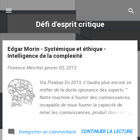
Accéder au contenu principal
Défi d'esprit critique
Edgar Morin - Systémique et éthique -
A
Intelligence de la complexité
r
t
Florence Meichel
janvier 02, 2013
i
c
Via Pixabay En 2013, il faudra plus encore se
l
méfier de la docte ignorance des experts ""
Notre machine à fournir des connaissances,
e
incapable de nous fournir la capacité de
s
relier les connaissances, produit dans les
esprits myopies, cécités. Paradoxalement
l’amoncèlement sans lien des
CONTINUER LA LECTURE
Enregistrer un commentaire
connaissances produit une nouvelle et très